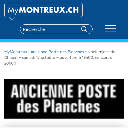
Toggle na
MyMontreux
›
Ancienne Poste des Planches
›
Nocturnjazz de
Chopin – samedi 17 octobre – ouverture à 19h00, concert à
20h00