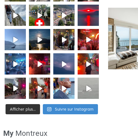
Afficher plus...
Suivre sur Instagram
[tiktok-feed id= »2″]
My
Montreux