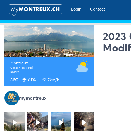
Login
Contact
2023 
Modif
Montreux
Canton de Vaud
Riviera
31°C
61%
7km/h
mymontreux