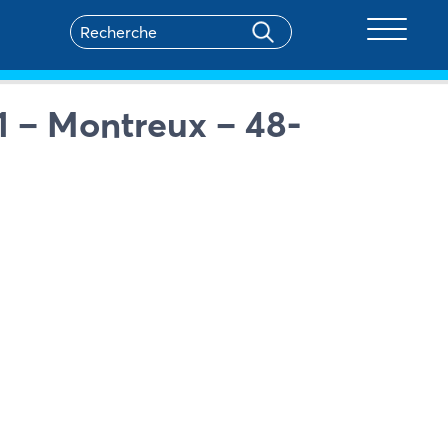
Toggle na
1 – Montreux – 48-