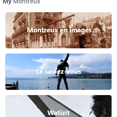
My
Montreux