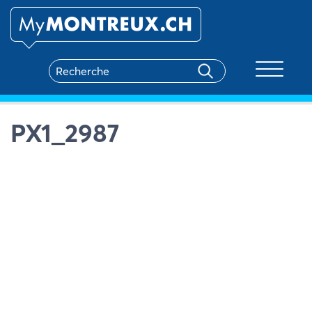
Toggle na
PX1_2987