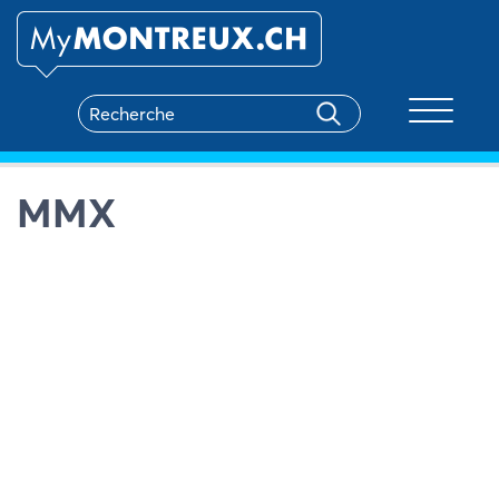
Toggle na
MMX