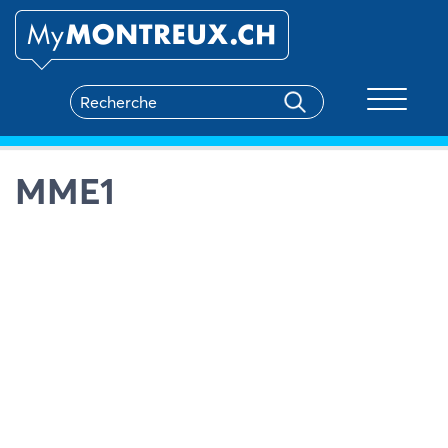
Toggle na
MME1