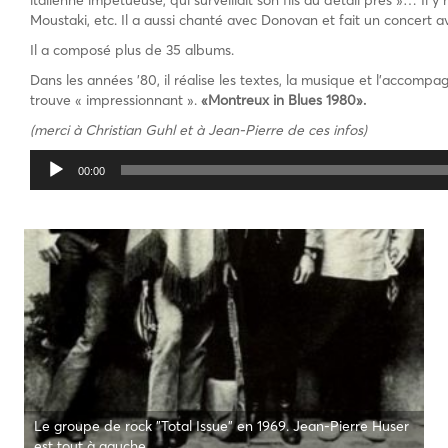
italienne impétueuse, qui surveillait son fils au détail près »… Il y
Moustaki, etc. Il a aussi chanté avec Donovan et fait un concert 
Il a composé plus de 35 albums.
Dans les années ’80, il réalise les textes, la musique et l’accomp
trouve « impressionnant ».
«Montreux in Blues 1980».
(merci à Christian Guhl et à Jean-Pierre de ces infos)
Lecteur
00:00
audio
Le groupe de rock "Total Issue" en 1969. Jean-Pierre Huser
est tout à gauche