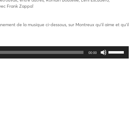
 retrouvait, entre autres, Romain Bouteille, Leni Escudero,
avec Frank Zappa!
agnement de la musique ci-dessous, sur Montreux qu’il aime et qu’il
Utilisez
00:00
les
flèches
haut/bas
pour
augmenter
ou
diminuer
le
volume.