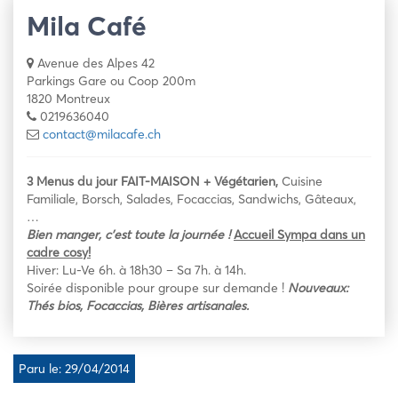
Mila Café
Avenue des Alpes 42
Parkings Gare ou Coop 200m
1820 Montreux
0219636040
contact@milacafe.ch
3 Menus du jour FAIT-MAISON + Végétarien,
Cuisine
Familiale, Borsch, Salades, Focaccias, Sandwichs, Gâteaux,
…
Bien manger, c’est toute la
journée !
Accueil Sympa dans un
cadre cosy!
Hiver: Lu-Ve 6h. à 18h30 – Sa 7h. à 14h.
Soirée disponible pour groupe sur demande !
Nouveaux:
Thés bios, Focaccias, Bières artisanales.
Paru le: 29/04/2014