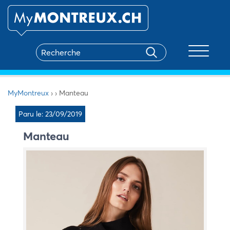
Toggle na
MyMontreux
›
›
Manteau
Paru le: 23/09/2019
Manteau