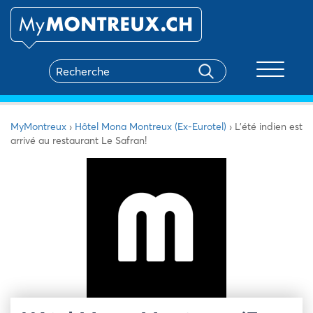
Toggle na
MyMontreux
›
Hôtel Mona Montreux (Ex-Eurotel)
›
L’été indien est
arrivé au restaurant Le Safran!