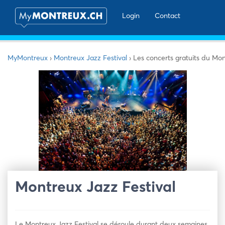
Login
Contact
MyMontreux
›
Montreux Jazz Festival
›
Les concerts gratuits du Mon
Montreux Jazz Festival
Le Montreux Jazz Festival se déroule durant deux semaines