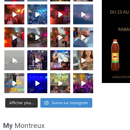
Afficher plus...
Suivre sur Instagram
[tiktok-feed id= »2″]
My
Montreux