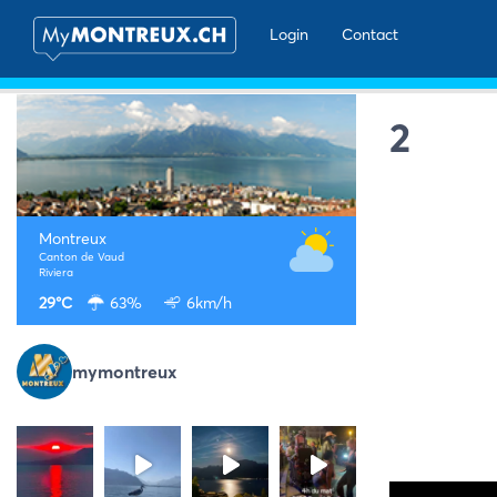
Login
Contact
2
Montreux
Canton de Vaud
Riviera
29°C
63%
6km/h
mymontreux