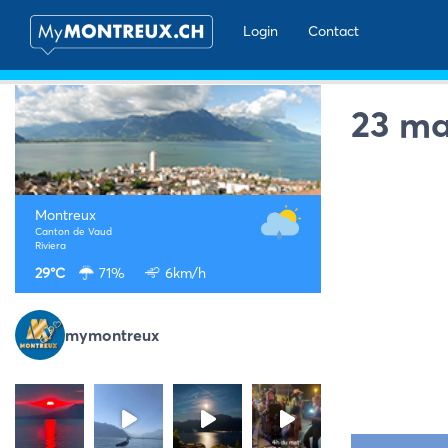
Login
Contact
23 mar
Montreux
Canton de Vaud
Riviera
29°C
71%
6km/h
mymontreux