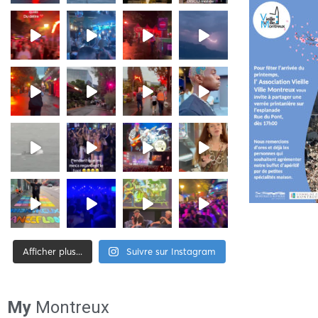
Afficher plus...
Suivre sur Instagram
[tiktok-feed id= »2″]
My
Montreux