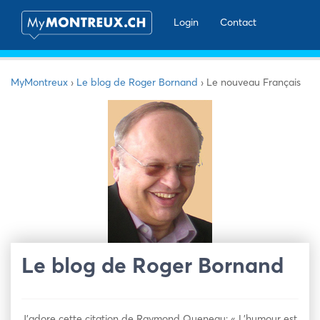
Login
Contact
MyMontreux
›
Le blog de Roger Bornand
›
Le nouveau Français
Le blog de Roger Bornand
J’adore cette citation de Raymond Queneau: « L’humour est