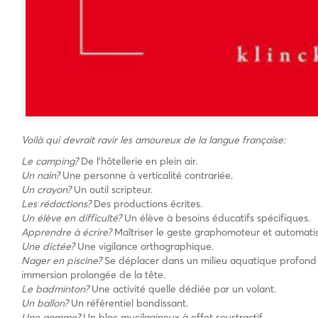
Voilà qui devrait ravir les amoureux de la langue française:
Le camping?
De l’hôtellerie en plein air.
Un nain?
Une personne à verticalité contrariée.
Un crayon?
Un outil scripteur.
Les rédactions?
Des productions écrites.
Un élève en difficulté?
Un élève à besoins éducatifs spécifiques.
Apprendre à écrire?
Maîtriser le geste graphomoteur et automatis
Une dictée?
Une vigilance orthographique.
Nager en piscine?
Se déplacer dans un milieu aquatique profond s
immersion prolongée de la tête.
Le badminton?
Une activité quelle dédiée par un volant.
Un ballon?
Un référentiel bondissant.
Une gomme?
Un bloc mucilagineux à effet soustractif.