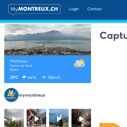
Login
Contact
Captu
Montreux
Canton de Vaud
Riviera
33°C
64%
13km/h
mymontreux