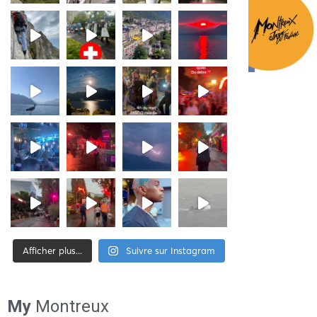
Afficher plus...
Suivre sur Instagram
[tiktok-feed id= »2″]
My
Montreux