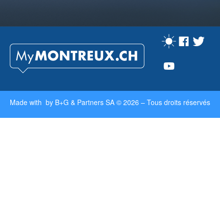
Made with by
B+G & Partners SA
© 2026 –
Tous droits réservés