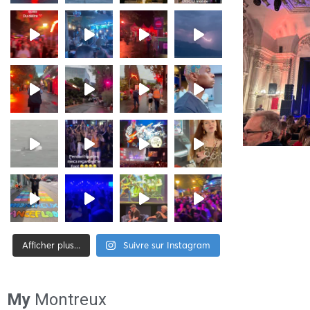
Afficher plus...
Suivre sur Instagram
[tiktok-feed id= »2″]
My
Montreux