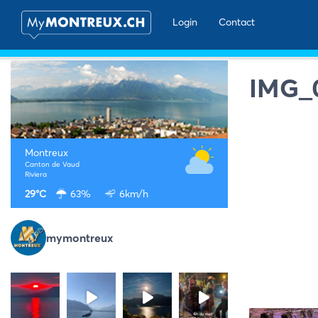
Login
Contact
IMG_
Montreux
Canton de Vaud
Riviera
29°C
63%
6km/h
mymontreux