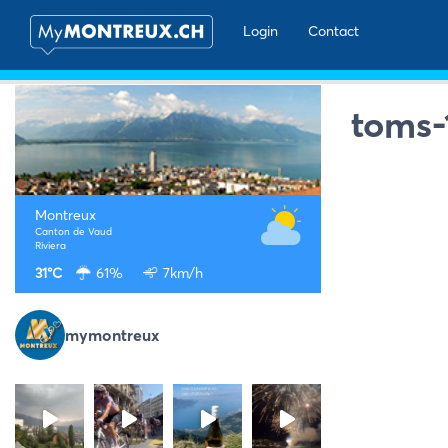
Login
Contact
toms-
Montreux
Canton de Vaud
Riviera
31°C
61%
7km/h
mymontreux