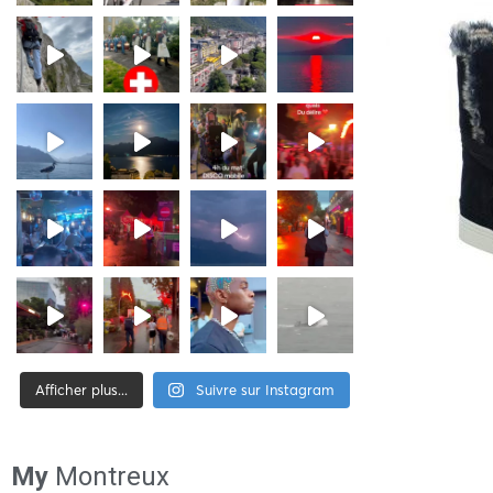
Afficher plus...
Suivre sur Instagram
[tiktok-feed id= »2″]
My
Montreux