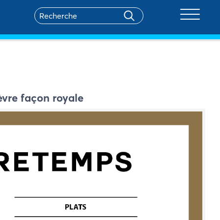
Toggle na
vre façon royale