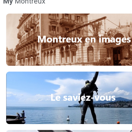
My
Montreux