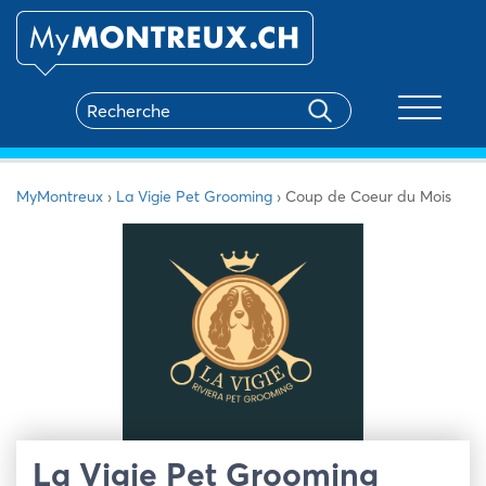
Toggle na
MyMontreux
›
La Vigie Pet Grooming
›
Coup de Coeur du Mois
La Vigie Pet Grooming