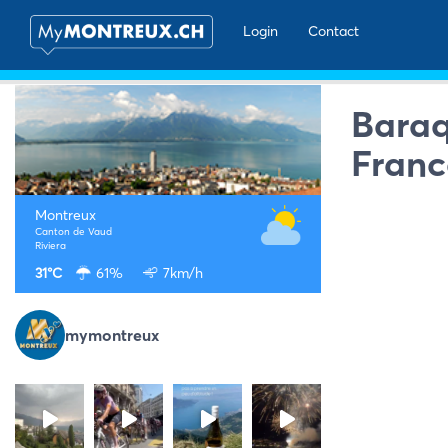
Login
Contact
Baraq
Franc
Montreux
Canton de Vaud
Riviera
31°C
61%
7km/h
mymontreux