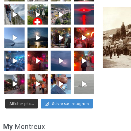
Afficher plus...
Suivre sur Instagram
[tiktok-feed id= »2″]
My
Montreux