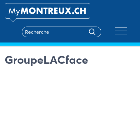
Toggle na
GroupeLACface