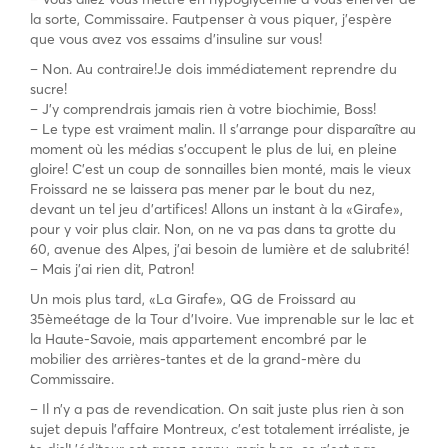
la sorte, Commissaire. Fautpenser à vous piquer, j’espère
que vous avez vos essaims d’insuline sur vous!
– Non. Au contraire!Je dois immédiatement reprendre du
sucre!
– J’y comprendrais jamais rien à votre biochimie, Boss!
– Le type est vraiment malin. Il s’arrange pour disparaître au
moment où les médias s’occupent le plus de lui, en pleine
gloire! C’est un coup de sonnailles bien monté, mais le vieux
Froissard ne se laissera pas mener par le bout du nez,
devant un tel jeu d’artifices! Allons un instant à la «Girafe»,
pour y voir plus clair. Non, on ne va pas dans ta grotte du
60, avenue des Alpes, j’ai besoin de lumière et de salubrité!
– Mais j’ai rien dit, Patron!
Un mois plus tard, «La Girafe», QG de Froissard au
35èmeétage de la Tour d’Ivoire. Vue imprenable sur le lac et
la Haute-Savoie, mais appartement encombré par le
mobilier des arrières-tantes et de la grand-mère du
Commissaire.
– Il n’y a pas de revendication. On sait juste plus rien à son
sujet depuis l’affaire Montreux, c’est totalement irréaliste, je