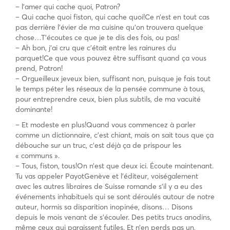
– l’amer qui cache quoi, Patron?
– Qui cache quoi fiston, qui cache quoi!Ce n’est en tout cas
pas derrière l’évier de ma cuisine qu’on trouvera quelque
chose…T’écoutes ce que je te dis des fois, ou pas!
– Ah bon, j’ai cru que c’était entre les rainures du
parquet!Ce que vous pouvez être suffisant quand ça vous
prend, Patron!
– Orgueilleux jeveux bien, suffisant non, puisque je fais tout
le temps péter les réseaux de la pensée commune à tous,
pour entreprendre ceux, bien plus subtils, de ma vacuité
dominante!
– Et modeste en plus!Quand vous commencez à parler
comme un dictionnaire, c’est chiant, mais on sait tous que ça
débouche sur un truc, c’est déjà ça de prispour les
« communs ».
– Tous, fiston, tous!On n’est que deux ici. Écoute maintenant.
Tu vas appeler PayotGenève et l’éditeur, voiségalement
avec les autres libraires de Suisse romande s’il y a eu des
événements inhabituels qui se sont déroulés autour de notre
auteur, hormis sa disparition inopinée, disons… Disons
depuis le mois venant de s’écouler. Des petits trucs anodins,
même ceux qui paraissent futiles. Et n’en perds pas un,