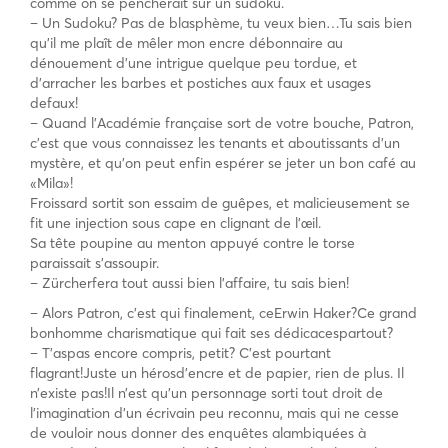
comme on se pencherait sur un sudoku.
– Un Sudoku? Pas de blasphème, tu veux bien…Tu sais bien
qu’il me plaît de mêler mon encre débonnaire au
dénouement d’une intrigue quelque peu tordue, et
d’arracher les barbes et postiches aux faux et usages
defaux!
– Quand l’Académie française sort de votre bouche, Patron,
c’est que vous connaissez les tenants et aboutissants d’un
mystère, et qu’on peut enfin espérer se jeter un bon café au
«Mila»!
Froissard sortit son essaim de guêpes, et malicieusement se
fit une injection sous cape en clignant de l’œil.
Sa tête poupine au menton appuyé contre le torse
paraissait s’assoupir.
– Zürcherfera tout aussi bien l’affaire, tu sais bien!
– Alors Patron, c’est qui finalement, ceErwin Haker?Ce grand
bonhomme charismatique qui fait ses dédicacespartout?
– T’aspas encore compris, petit? C’est pourtant
flagrant!Juste un hérosd’encre et de papier, rien de plus. Il
n’existe pas!Il n’est qu’un personnage sorti tout droit de
l’imagination d’un écrivain peu reconnu, mais qui ne cesse
de vouloir nous donner des enquêtes alambiquées à