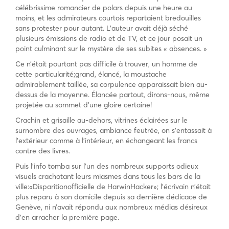
célébrissime romancier de polars depuis une heure au
moins, et les admirateurs courtois repartaient bredouilles
sans protester pour autant. L’auteur avait déjà séché
plusieurs émissions de radio et de TV, et ce jour posait un
point culminant sur le mystère de ses subites « absences. »
Ce n’était pourtant pas difficile à trouver, un homme de
cette particularité;grand, élancé, la moustache
admirablement taillée, sa corpulence apparaissait bien au-
dessus de la moyenne. Élancée partout, dirons-nous, même
projetée au sommet d’une gloire certaine!
Crachin et grisaille au-dehors, vitrines éclairées sur le
surnombre des ouvrages, ambiance feutrée, on s’entassait à
l’extérieur comme à l’intérieur, en échangeant les francs
contre des livres.
Puis l’info tomba sur l’un des nombreux supports odieux
visuels crachotant leurs miasmes dans tous les bars de la
ville:«Disparitionofficielle de HarwinHacker»; l’écrivain n’était
plus reparu à son domicile depuis sa dernière dédicace de
Genève, ni n’avait répondu aux nombreux médias désireux
d’en arracher la première page.