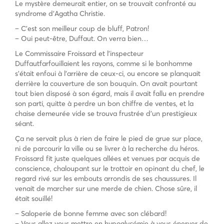
Le mystère demeurait entier, on se trouvait confronté au
syndrome d’Agatha Christie.
– C’est son meilleur coup de bluff, Patron!
– Oui peut-être, Duffaut. On verra bien…
Le Commissaire Froissard et l’inspecteur
Duffautfarfouillaient les rayons, comme si le bonhomme
s’était enfoui à l’arrière de ceux-ci, ou encore se planquait
derrière la couverture de son bouquin. On avait pourtant
tout bien disposé à son égard, mais il avait fallu en prendre
son parti, quitte à perdre un bon chiffre de ventes, et la
chaise demeurée vide se trouva frustrée d’un prestigieux
séant.
Ça ne servait plus à rien de faire le pied de grue sur place,
ni de parcourir la ville ou se livrer à la recherche du héros.
Froissard fit juste quelques allées et venues par acquis de
conscience, chaloupant sur le trottoir en opinant du chef, le
regard rivé sur les embouts arrondis de ses chaussures. Il
venait de marcher sur une merde de chien. Chose sûre, il
était souillé!
– Saloperie de bonne femme avec son clébard!
– Vous allez vous mettre en hypoglycémie à vous énerver de