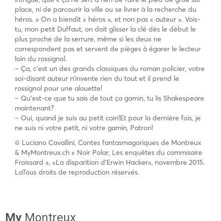
place, ni de parcourir la ville ou se livrer à la recherche du
héros. » On a biendit « héros », et non pas « auteur ». Vois-
tu, mon petit Duffaut, on doit glisser la clé dès le début le
plus proche de la serrure, même si les deux ne
correspondent pas et servent de pièges à égarer le lecteur
loin du rossignol.
– Ça, c’est un des grands classiques du roman policier, votre
soi-disant auteur n’invente rien du tout et il prend le
rossignol pour une alouette!
– Qu’est-ce que tu sais de tout ça gamin, tu lis Shakespeare
maintenant?
– Oui, quand je suis au petit coin!Et pour la dernière fois, je
ne suis ni votre petit, ni votre gamin, Patron!
© Luciano Cavallini, Contes fantasmagoriques de Montreux
& MyMontreux.ch « Noir Polar, Les enquêtes du commisaire
Froissard », «La disparition d’Erwin Hacker», novembre 2015.
LaTous droits de reproduction réservés.
My
Montreux