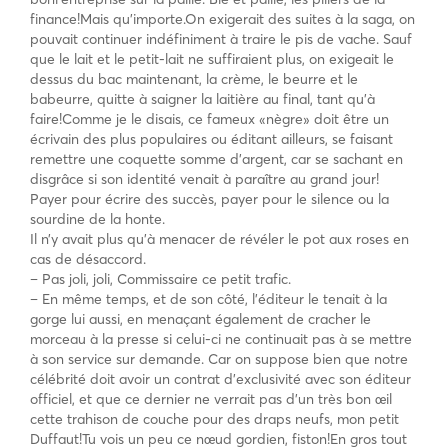
finance!Mais qu’importe.On exigerait des suites à la saga, on
pouvait continuer indéfiniment à traire le pis de vache. Sauf
que le lait et le petit-lait ne suffiraient plus, on exigeait le
dessus du bac maintenant, la crème, le beurre et le
babeurre, quitte à saigner la laitière au final, tant qu’à
faire!Comme je le disais, ce fameux «nègre» doit être un
écrivain des plus populaires ou éditant ailleurs, se faisant
remettre une coquette somme d’argent, car se sachant en
disgrâce si son identité venait à paraître au grand jour!
Payer pour écrire des succès, payer pour le silence ou la
sourdine de la honte.
Il n’y avait plus qu’à menacer de révéler le pot aux roses en
cas de désaccord.
– Pas joli, joli, Commissaire ce petit trafic.
– En même temps, et de son côté, l’éditeur le tenait à la
gorge lui aussi, en menaçant également de cracher le
morceau à la presse si celui-ci ne continuait pas à se mettre
à son service sur demande. Car on suppose bien que notre
célébrité doit avoir un contrat d’exclusivité avec son éditeur
officiel, et que ce dernier ne verrait pas d’un très bon œil
cette trahison de couche pour des draps neufs, mon petit
Duffaut!Tu vois un peu ce nœud gordien, fiston!En gros tout