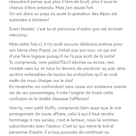
résoudre.Il pense que plus il fera de bruit, plus il aura la
chance d’être entendu. Mais j’en doute fort.
On est dans un pays où seule la grandeur des Alpes est
autorisée à dominer!
Erwin Hacker, c’est lui et personne d’autre que cet écrivain
méconnu.
Mais cette fois-ci, il n’y avait aucune dédicace prévue pour
son héros chez Payot, ce n’était pas son tour, ce qui est
d’une fière logique puisqu’il ne l’a pas écrit de la sorte!
Tu comprends, mon petiot?Qu’il décrive ou écrive, rien
n’existe sans lui, et nous lui devons de perdurer ou pas, ainsi
qu’être redevables de toutes les embûches qu’il se croit
malin de nous charger sur le dos!
En revanche, en confondant sans cesse son existence avecla
vie de ses personnages, il crée l’origine de toute cette
confusion et la réalité dépasse l’affliction!
Vois-tu, mon petit Duffy, comprends bien aussi que le vrai
protagoniste de toute affaire, celui à qui il faut rendre
hommage à nos survies, c’est le lecteur, nous lui sommes
subordonnés avec l’auteur. C’est lui qui mène le bal et
personne d’autre. Il a tous pouvoirs de continuer ou