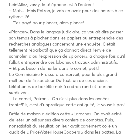
hein!Allez, vas-y, le téléphone est à l’entrée!
– Mais… Mais Patron, je vais en avoir pour des heures à ce
rythme-là!
– T’es payé pour pioncer, alors pionce!
«Pioncer». Dans le langage judiciaire, ça voulait dire passer
son temps à piocher dans les papiers ou entreprendre des
recherches analogues concernant une enquête. C’était
tellement rébarbatif que ça donnait direct l’envie de
somnoler, d’où l’expression de «pioncer», à chaque fois qu’il
fallait entreprendre ces laborieux travaux administratifs.
– Et pas besoin de hurler dans le cornet, petit!
Le Commissaire Froissard conservait, pour le plus grand
malheur de l’inspecteur Duffaut, un de ces anciens
téléphones de bakélite noir à cadran rond et fourche
surélevée.
– Le cornet, Patron… On n’est plus dans les années
trente!Pis, c’est d’unpratique cette antiquité, je vousdis pas!
Drôle de maison d’édition cette «Laroche». On avait exigé
de jeter un œil sur ses divers cahiers de comptes. Puis,
nonsatisfait du résultat, on leur avait carrément collé un
audit de « PriceWaterHouseCoopers » dans les pattes. La