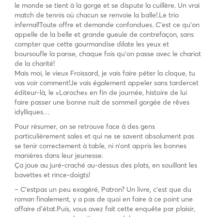
le monde se tient à la gorge et se dispute la cuillère. Un vrai
match de tennis où chacun se renvoie la balle!.Le trio
infernal!Toute offre et demande confondues. C’est ce qu’on
appelle de la belle et grande gueule de contrefaçon, sans
compter que cette gourmandise dilate les yeux et
boursoufle la panse, chaque fois qu’on passe avec le chariot
de la charité!
Mais moi, le vieux Froissard, je vais faire péter la cloque, tu
vas voir comment!Je vais également appeler sans tardercet
éditeur-là, le «Laroche» en fin de journée, histoire de lui
faire passer une bonne nuit de sommeil gorgée de rêves
idylliques…
Pour résumer, on se retrouve face à des gens
particulièrement sales et qui ne se savent absolument pas
se tenir correctement à table, ni n’ont appris les bonnes
manières dans leur jeunesse.
Ça joue au juré-craché au-dessus des plats, en souillant les
bavettes et rince-doigts!
– C’estpas un peu exagéré, Patron? Un livre, c’est que du
roman finalement, y a pas de quoi en faire à ce point une
affaire d’état.Puis, vous avez fait cette enquête par plaisir,