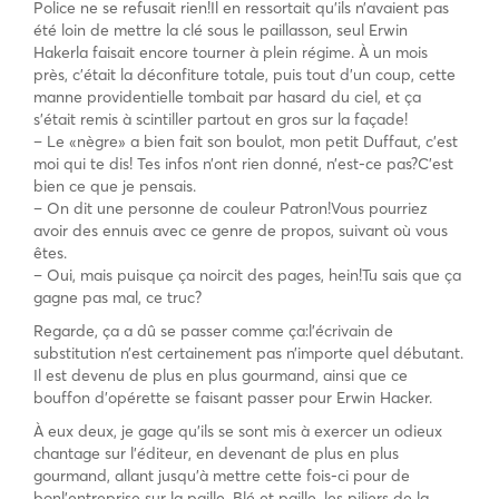
Police ne se refusait rien!Il en ressortait qu’ils n’avaient pas
été loin de mettre la clé sous le paillasson, seul Erwin
Hakerla faisait encore tourner à plein régime. À un mois
près, c’était la déconfiture totale, puis tout d’un coup, cette
manne providentielle tombait par hasard du ciel, et ça
s’était remis à scintiller partout en gros sur la façade!
– Le «nègre» a bien fait son boulot, mon petit Duffaut, c’est
moi qui te dis! Tes infos n’ont rien donné, n’est-ce pas?C’est
bien ce que je pensais.
– On dit une personne de couleur Patron!Vous pourriez
avoir des ennuis avec ce genre de propos, suivant où vous
êtes.
– Oui, mais puisque ça noircit des pages, hein!Tu sais que ça
gagne pas mal, ce truc?
Regarde, ça a dû se passer comme ça:l’écrivain de
substitution n’est certainement pas n’importe quel débutant.
Il est devenu de plus en plus gourmand, ainsi que ce
bouffon d’opérette se faisant passer pour Erwin Hacker.
À eux deux, je gage qu’ils se sont mis à exercer un odieux
chantage sur l’éditeur, en devenant de plus en plus
gourmand, allant jusqu’à mettre cette fois-ci pour de
bonl’entreprise sur la paille. Blé et paille, les piliers de la