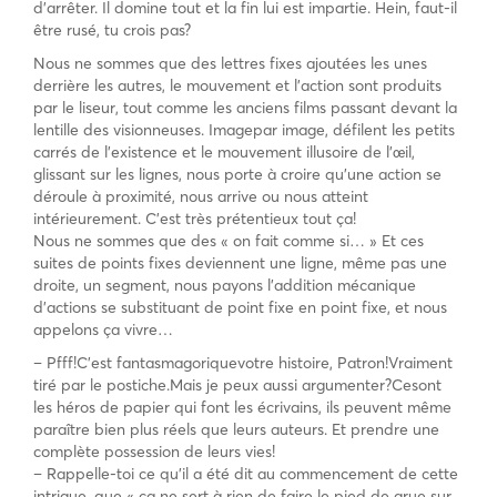
d’arrêter. Il domine tout et la fin lui est impartie. Hein, faut-il
être rusé, tu crois pas?
Nous ne sommes que des lettres fixes ajoutées les unes
derrière les autres, le mouvement et l’action sont produits
par le liseur, tout comme les anciens films passant devant la
lentille des visionneuses. Imagepar image, défilent les petits
carrés de l’existence et le mouvement illusoire de l’œil,
glissant sur les lignes, nous porte à croire qu’une action se
déroule à proximité, nous arrive ou nous atteint
intérieurement. C’est très prétentieux tout ça!
Nous ne sommes que des « on fait comme si… » Et ces
suites de points fixes deviennent une ligne, même pas une
droite, un segment, nous payons l’addition mécanique
d’actions se substituant de point fixe en point fixe, et nous
appelons ça vivre…
– Pfff!C’est fantasmagoriquevotre histoire, Patron!Vraiment
tiré par le postiche.Mais je peux aussi argumenter?Cesont
les héros de papier qui font les écrivains, ils peuvent même
paraître bien plus réels que leurs auteurs. Et prendre une
complète possession de leurs vies!
– Rappelle-toi ce qu’il a été dit au commencement de cette
intrigue, que « ça ne sert à rien de faire le pied de grue sur