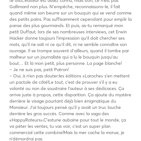
te dis!L’éditeur est assez connu, mais bon, ce n’est pas
Gallimard non plus. N’empêche, reconnaissons-le, il fait
quand même son beurre sur un bouquin qui se vend comme
des petits pains. Pas suffisamment cependant pour emplir la
panse des plus gourmands. Et puis, as-tu remarqué mon
petit Duffaut, lors de ses nombreuses interviews, cet Erwin
Hacker donne toujours l’impression qu’il doit chercher ses
mots, qu’il ne sait ni ce qu’il dit, ni ne semble connaître son
ouvrage. Il se trompe souvent d’ailleurs, quand il tombe par
malheur sur un journaliste qui a lu le bouquin jusqu’au
bout… Et là mon petit, plus personne. La page blanche!
– Je ne suis pas, petit Patron!
– Oui, à n’en pas douter:les éditions «Laroche» s’en mettent
un pactole de côté!Le tout, c’est de prouver s’il y a eu
volonté ou non de soustraire l’auteur à ses dédicaces. Ça
arrive juste à propos, cette disparition. Ça ajoute du mystère
derrière le visage pourtant déjà bien énigmatique du
Monsieur. J’ai toujours pensé qu’il y avait un truc louche
derrière les gros succès. Comme avec la saga des
«HappyRoteurs».C’estune aubaine pour tout le monde, ça
va péter les ventes, tu vas voir, c’est un super plan
commercial cette combine!Mais la mer cache la morue, je
n’démordrai pas.