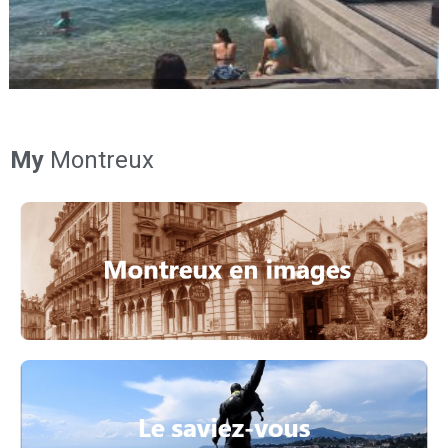
My
Montreux