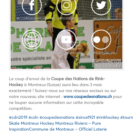
Le coup d’envoi de la
Coupe des Nations de Rink-
Hockey
à
Montreux
(Suisse) aura lieu dans 3 mois
exactement ! Suivez-nous sur nos réseaux sociaux ou sur
notre nouveau site internet :
www.coupedesnations.ch
pour
ne louper aucune information sur cette incroyable
compétition.
#
cdn2019
#
cdn
#
coupedesnations
#
since1921
#
rinkhockey
#
tourn
Skate
Montreux Hockey
Montreux Riviera – Pure
Inspiration
Commune de Montreux – Officiel
Loterie