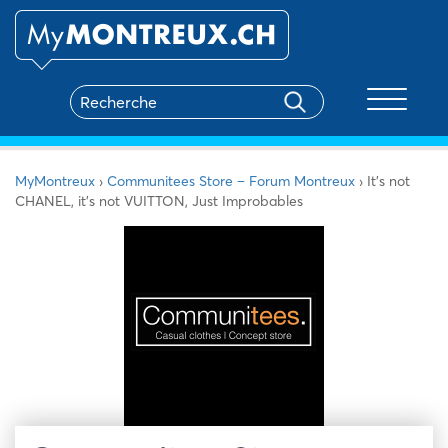
Toggle na
MyMontreux
›
Communitees Store – Forum Montreux
›
It’s not
CHANEL, it’s not VUITTON, Just Improbables