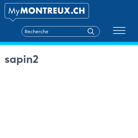
Toggle na
sapin2