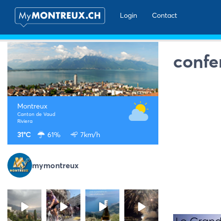
Login
Contact
confe
Montreux
Canton de Vaud
Riviera
31°C
61%
7km/h
mymontreux