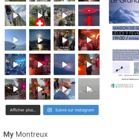
Afficher plus...
Suivre sur Instagram
[tiktok-feed id= »2″]
My
Montreux