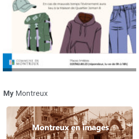
My
Montreux