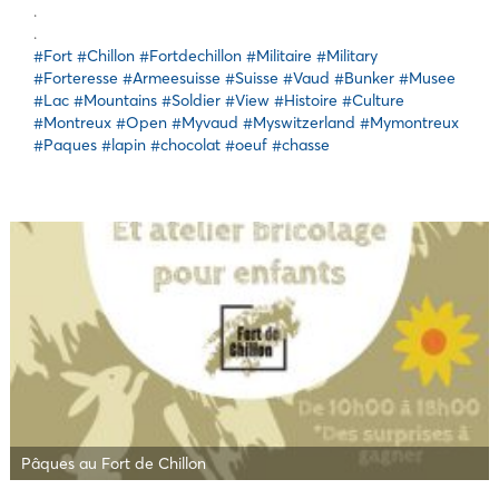
.
.
#Fort
#Chillon
#Fortdechillon
#Militaire
#Military
#Forteresse
#Armeesuisse
#Suisse
#Vaud
#Bunker
#Musee
#Lac
#Mountains
#Soldier
#View
#Histoire
#Culture
#Montreux
#Open
#Myvaud
#Myswitzerland
#Mymontreux
#Paques
#lapin
#chocolat
#oeuf
#chasse
Pâques au Fort de Chillon