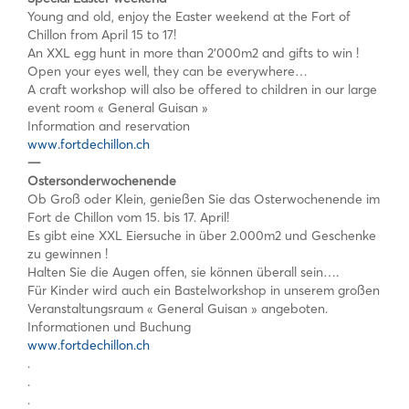
Young and old, enjoy the Easter weekend at the Fort of
Chillon from April 15 to 17!
An XXL egg hunt in more than 2’000m2 and gifts to win !
Open your eyes well, they can be everywhere…
A craft workshop will also be offered to children in our large
event room « General Guisan »
Information and reservation
www.fortdechillon.ch
—
Ostersonderwochenende
Ob Groß oder Klein, genießen Sie das Osterwochenende im
Fort de Chillon vom 15. bis 17. April!
Es gibt eine XXL Eiersuche in über 2.000m2 und Geschenke
zu gewinnen !
Halten Sie die Augen offen, sie können überall sein….
Für Kinder wird auch ein Bastelworkshop in unserem großen
Veranstaltungsraum « General Guisan » angeboten.
Informationen und Buchung
www.fortdechillon.ch
.
.
.