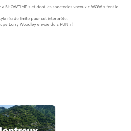
der « SHOWTIME » et dont les spectacles vocaux « WOW » font le
yle n’a de limite pour cet interprète.
roupe Larry Woodley envoie du « FUN »!