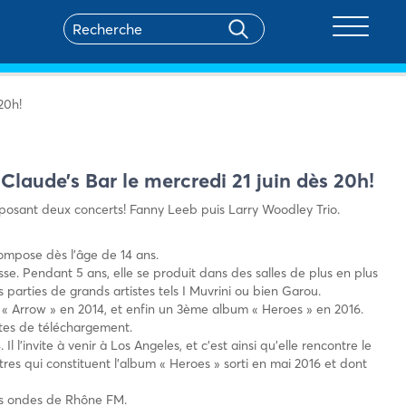
Toggle na
20h!
Claude’s Bar le mercredi 21 juin dès 20h!
posant deux concerts! Fanny Leeb puis Larry Woodley Trio.
compose dès l’âge de 14 ans.
sse. Pendant 5 ans, elle se produit dans des salles de plus en plus
 parties de grands artistes tels I Muvrini ou bien Garou.
 « Arrow » en 2014, et enfin un 3ème album « Heroes » en 2016.
sites de téléchargement.
l l’invite à veni
r à Los Angeles, et c’est ainsi qu’elle rencontre le
tres qui constituent l’album « Heroes » sorti en mai 2016 et dont
les ondes de Rhône FM.