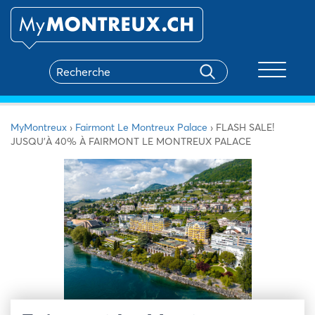
Toggle na
MyMontreux
›
Fairmont Le Montreux Palace
›
FLASH SALE!
JUSQU’À 40% À FAIRMONT LE MONTREUX PALACE