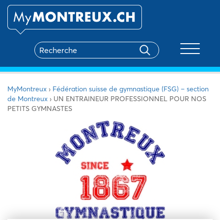
Toggle na
MyMontreux
›
Fédération suisse de gymnastique (FSG) – section
de Montreux
›
UN ENTRAINEUR PROFESSIONNEL POUR NOS
PETITS GYMNASTES