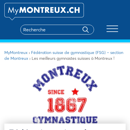
Toggle na
MyMontreux
›
Fédération suisse de gymnastique (FSG) – section
de Montreux
›
Les meilleurs gymnastes suisses à Montreux !