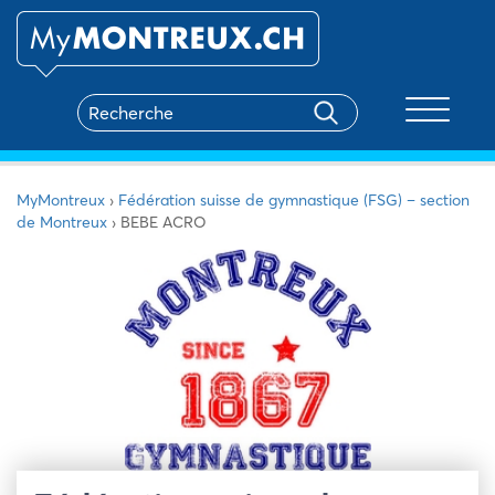
Toggle na
MyMontreux
›
Fédération suisse de gymnastique (FSG) – section
de Montreux
›
BEBE ACRO