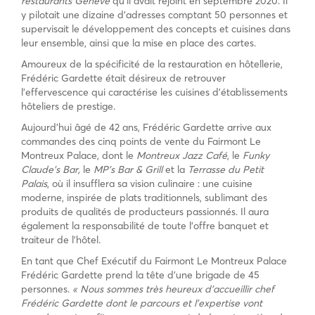
restaurants Genève
qu’il avait rejoint en septembre 2020. Il
y pilotait une dizaine d’adresses comptant 50 personnes et
supervisait le développement des concepts et cuisines dans
leur ensemble, ainsi que la mise en place des cartes.
Amoureux de la spécificité de la restauration en hôtellerie,
Frédéric Gardette était désireux de retrouver
l’effervescence qui caractérise les cuisines d’établissements
hôteliers de prestige.
Aujourd’hui âgé de 42 ans, Frédéric Gardette arrive aux
commandes des cinq points de vente du Fairmont Le
Montreux Palace, dont le
Montreux Jazz Café
, le
Funky
Claude’s Bar,
le
MP’s Bar & Grill
et la
Terrasse du Petit
Palais
, où il insufflera sa vision culinaire : une cuisine
moderne, inspirée de plats traditionnels, sublimant des
produits de qualités de producteurs passionnés. Il aura
également la responsabilité de toute l’offre banquet et
traiteur de l’hôtel.
En tant que Chef Exécutif du Fairmont Le Montreux Palace
Frédéric Gardette prend la tête d’une brigade de 45
personnes.
« Nous sommes très heureux d’accueillir chef
Frédéric Gardette dont le parcours et l’expertise vont