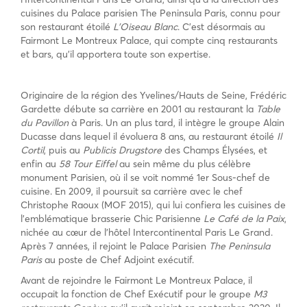
cuisines du Palace parisien The Peninsula Paris, connu pour
son restaurant étoilé
L’Oiseau Blanc
. C’est désormais au
Fairmont Le Montreux Palace, qui compte cinq restaurants
et bars, qu’il apportera toute son expertise.
Originaire de la région des Yvelines/Hauts de Seine, Frédéric
Gardette débute sa carrière en 2001 au restaurant la
Table
du Pavillon
à Paris. Un an plus tard, il intègre le groupe Alain
Ducasse dans lequel il évoluera 8 ans, au restaurant étoilé
Il
Cortil
, puis au
Publicis Drugstore
des Champs Élysées, et
enfin au
58 Tour Eiffel
au sein même du plus célèbre
monument Parisien, où il se voit nommé 1er Sous-chef de
cuisine. En 2009, il poursuit sa carrière avec le chef
Christophe Raoux (MOF 2015), qui lui confiera les cuisines de
l’emblématique brasserie Chic Parisienne
Le Café de la Paix
,
nichée au cœur de l’hôtel Intercontinental Paris Le Grand.
Après 7 années, il rejoint le Palace Parisien
The Peninsula
Paris
au poste de Chef Adjoint exécutif.
Avant de rejoindre le Fairmont Le Montreux Palace, il
occupait la fonction de Chef Exécutif pour le groupe
M3