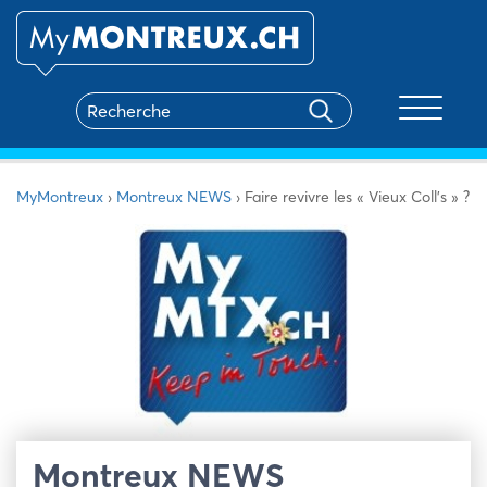
Toggle na
MyMontreux
›
Montreux NEWS
›
Faire revivre les « Vieux Coll’s » ?
Montreux NEWS