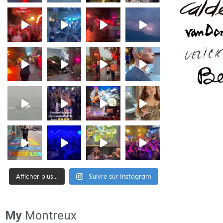
Afficher plus...
Suivre sur Instagram
[tiktok-feed id= »2″]
My
Montreux