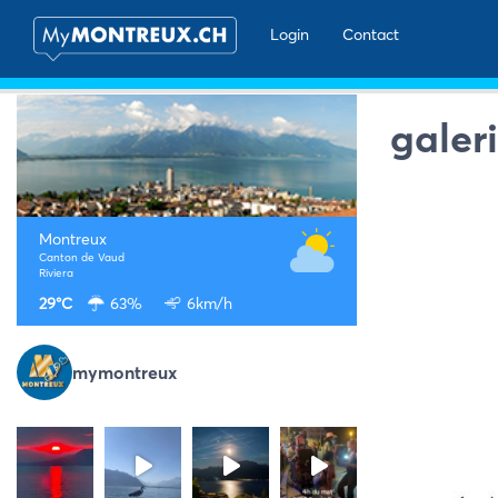
Login
Contact
galer
Montreux
Canton de Vaud
Riviera
29°C
63%
6km/h
mymontreux