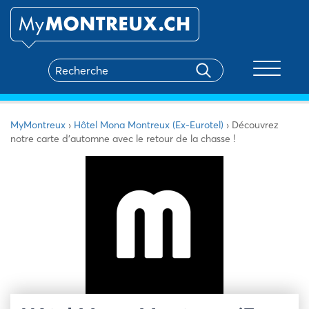
Toggle na
MyMontreux
›
Hôtel Mona Montreux (Ex-Eurotel)
›
Découvrez
notre carte d’automne avec le retour de la chasse !