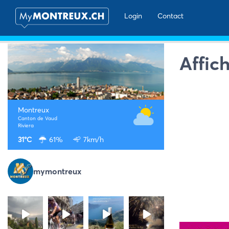
Login
Contact
Affic
Montreux
Canton de Vaud
Riviera
31°C
61%
7km/h
mymontreux