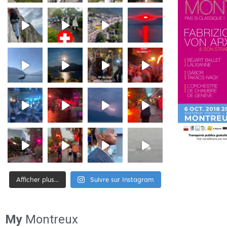
Afficher plus...
Suivre sur Instagram
[tiktok-feed id= »2″]
My
Montreux