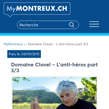
Toggle na
MyMontreux
›
›
Domaine Clavel – L’anti-héros part 3/3
Paru le: 03/09/2015
Domaine Clavel – L’anti-héros part
3/3