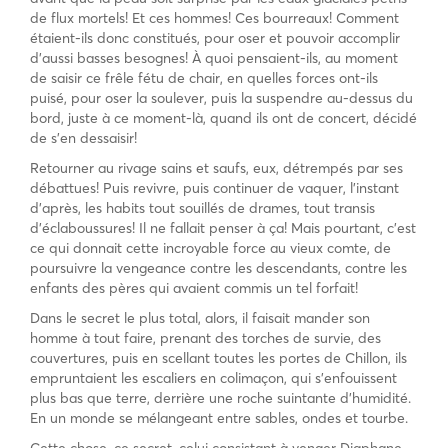
de flux mortels! Et ces hommes! Ces bourreaux! Comment
étaient-ils donc constitués, pour oser et pouvoir accomplir
d’aussi basses besognes! À quoi pensaient-ils, au moment
de saisir ce frêle fétu de chair, en quelles forces ont-ils
puisé, pour oser la soulever, puis la suspendre au-dessus du
bord, juste à ce moment-là, quand ils ont de concert, décidé
de s’en dessaisir!
Retourner au rivage sains et saufs, eux, détrempés par ses
débattues! Puis revivre, puis continuer de vaquer, l’instant
d’après, les habits tout souillés de drames, tout transis
d’éclaboussures! Il ne fallait penser à ça! Mais pourtant, c’est
ce qui donnait cette incroyable force au vieux comte, de
poursuivre la vengeance contre les descendants, contre les
enfants des pères qui avaient commis un tel forfait!
Dans le secret le plus total, alors, il faisait mander son
homme à tout faire, prenant des torches de survie, des
couvertures, puis en scellant toutes les portes de Chillon, ils
empruntaient les escaliers en colimaçon, qui s’enfouissent
plus bas que terre, derrière une roche suintante d’humidité.
En un monde se mélangeant entre sables, ondes et tourbe.
Cette chose, ce secret, celui consistant à venger Diaphane