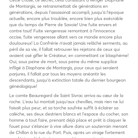
de Montargis, se retransmettait de générations en
générations, depuis l’assassinat accompli, jusqu’à l’époque
actuelle, encore plus troublée, encore bien plus exécrable
que du temps de Pierre de Savoie! Une fuite envers et
contre tout! Fuite vengeresse remontant à l’innocence
occise, fuite vengeresse allant vers ce monde encore plus
douloureux! La Confrérie n’avait jamais relâché serments, au
péril de sa vie, il fallait retrouver les rejetons de ceux qui
avaient osé gifler le Créateur, en commettant ce blasphème!
Oui, sous peine de mort, sous peine du même supplice
infligé à Diaphane de Montargis, pour ceux qui seraient
parjures, il fallait par tous les moyens anéantir les
descendants, jusqu’à extinction totale du dernier bourgeon
généalogique!
Le comte Beauregard de Saint Sivrac arriva au cœur de la
roche. L’eau lui montait jusqu’aux chevilles, mais rien ne lui
faisait plus peur, et sa torche soufrée suffit à éclairer sa
calèche, ses deux destriers blancs et l’espace du cocher, son
homme à tout faire, prenant déjà place et prêt à claquer le
fouet pour s’élancer à vive allure dans un souterrain menant
de Chillon à la rue du Port. Puis, après un virage fortement