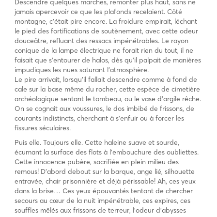
Descendre quelques marches, remonter plus haut, sans ne
jamais apercevoir ce que les plafonds recelaient. Côté
montagne, c’était pire encore. La froidure empirait, léchant
le pied des fortifications de soutènement, avec cette odeur
douceâtre, refluant des ressacs impénétrables. Le rayon
conique de la lampe électrique ne forait rien du tout, il ne
faisait que s’entourer de halos, dès qu’il palpait de manières
impudiques les nues saturant l’atmosphère.
Le pire arrivait, lorsqu’il fallait descendre comme à fond de
cale sur la base même du rocher, cette espèce de cimetière
archéologique sentant le tombeau, ou le vase d’argile rêche.
On se cognait aux voussures, le dos imbibé de frissons, de
courants indistincts, cherchant à s’enfuir ou à forcer les
fissures séculaires.
Puis elle. Toujours elle. Cette haleine suave et sourde,
écumant la surface des flots à l’embouchure des oubliettes.
Cette innocence pubère, sacrifiée en plein milieu des
remous! D’abord debout sur la barque, ange lié, silhouette
entravée, chair prisonnière et déjà périssable! Ah, ces yeux
dans la brise… Ces yeux épouvantés tentant de chercher
secours au cœur de la nuit impénétrable, ces expires, ces
souffles mêlés aux frissons de terreur, l’odeur d’abysses