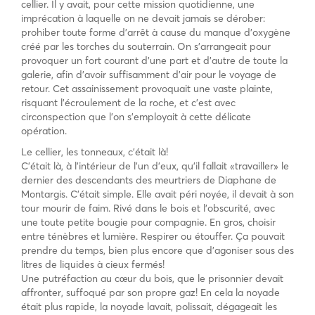
cellier. Il y avait, pour cette mission quotidienne, une
imprécation à laquelle on ne devait jamais se dérober:
prohiber toute forme d’arrêt à cause du manque d’oxygène
créé par les torches du souterrain. On s’arrangeait pour
provoquer un fort courant d’une part et d’autre de toute la
galerie, afin d’avoir suffisamment d’air pour le voyage de
retour. Cet assainissement provoquait une vaste plainte,
risquant l’écroulement de la roche, et c’est avec
circonspection que l’on s’employait à cette délicate
opération.
Le cellier, les tonneaux, c’était là!
C’était là, à l’intérieur de l’un d’eux, qu’il fallait «travailler» le
dernier des descendants des meurtriers de Diaphane de
Montargis. C’était simple. Elle avait péri noyée, il devait à son
tour mourir de faim. Rivé dans le bois et l’obscurité, avec
une toute petite bougie pour compagnie. En gros, choisir
entre ténèbres et lumière. Respirer ou étouffer. Ça pouvait
prendre du temps, bien plus encore que d’agoniser sous des
litres de liquides à cieux fermés!
Une putréfaction au cœur du bois, que le prisonnier devait
affronter, suffoqué par son propre gaz! En cela la noyade
était plus rapide, la noyade lavait, polissait, dégageait les