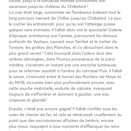
coudé, jusqu’à la tortueuse montée poursuivant son
ascension jusqu’au château du Châtelard !
La voie était large, surmontée de flambeaux balisant tout le
long parcours menant de Chillon jusqu’au Châtelard. Le jour,
le cocher les entretenait, pour qu’au soir l’attelage puisse
galoper sans entraves. Il fallait alors voir le spectacle! Galerie
d’époque, entretenue par l’armée, parcourant les dessous
profonds de Veytaux, courant sous Territet et le rocher de
Toveyre, les grottes des Planches, et s’y abouchant dans le
plus grand secret ! Cela louvoyait dans l’odeur âcre des
ombres dérangées, dans l’humus poussiéreux de la paroi
noirâtre, s’écartant un instant par une encoche lumineuse,
pour se refermer aussitôt à l’arrière du carrosse! Puis, il fallait
le savoir, s’insinuant entre le tunnel des Rochers-de-Naye et
du MOB, incrustée bien plus profondément encore, avec
cette souche matricielle, enduite de calcaire, manquant
toujours de s’effondrer et donnant à goutter, une eau
crayeuse et glaciale!
Ensuite, c’était pas encore gagné! Il fallait s’enfiler sous les
voies de chemin de fer, et cela se rétrécissait cruellement au
point que des excroissances affutées de lambris, encore
plus mous, risquaient à tous moments d’efflanquer les reins