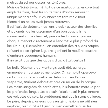
mètres du sol par dessus les ténèbres.
Mais de Saint-Sivrac héritait de ce mastodonte, encore tout
empli d’effrois, dont les souterrains d’antan servaient
uniquement à enfouir les innocents torturés à mort.
Même si on ne les avait jamais retrouvés.
Il suffisait de détacher les liens d’acier autour des chevilles
et poignets, de les assommer d’un bon coup s’ils ne
mourraient sur le chevalet, puis de les balancer par un
cloaque menant directement à l’endroit le plus profond du
lac. De nuit, il semblait qu’on entendait des cris, des soupirs,
refluant de ce siphon lugubre, gonflant la matière lacustre
d’embruns vaguement humains.
Il n’y avait pas que des appels d’air, c’était certain!
La belle Diaphane de Montargis avait été, au large,
emmenée en barque et menottée. On semblait apercevoir
au loin sa haute silhouette se détachant sur l’encre
vespérale, titubant debout et pâle au milieu de la barque.
Les mains sanglées de cordelettes, la silhouette mordue par
les profondes languettes de cuir, faisaient saillir plus encore
ces voluptés de soie, la protégeant mal des frissons du large.
Le père, depuis plusieurs jours en génuflexions ne pût rien
implorer, bien qu’il le fît jusqu’à s’en démettre aussi les