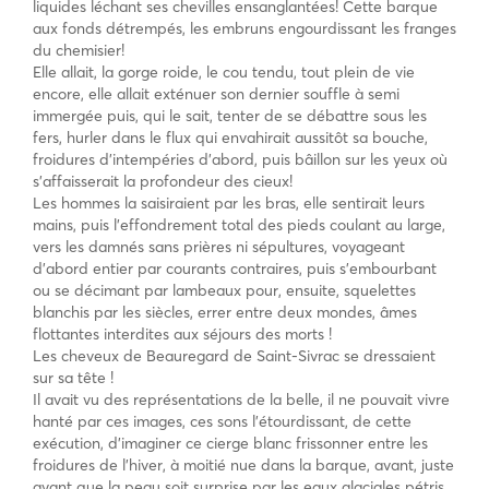
liquides léchant ses chevilles ensanglantées! Cette barque
aux fonds détrempés, les embruns engourdissant les franges
du chemisier!
Elle allait, la gorge roide, le cou tendu, tout plein de vie
encore, elle allait exténuer son dernier souffle à semi
immergée puis, qui le sait, tenter de se débattre sous les
fers, hurler dans le flux qui envahirait aussitôt sa bouche,
froidures d’intempéries d’abord, puis bâillon sur les yeux où
s’affaisserait la profondeur des cieux!
Les hommes la saisiraient par les bras, elle sentirait leurs
mains, puis l’effondrement total des pieds coulant au large,
vers les damnés sans prières ni sépultures, voyageant
d’abord entier par courants contraires, puis s’embourbant
ou se décimant par lambeaux pour, ensuite, squelettes
blanchis par les siècles, errer entre deux mondes, âmes
flottantes interdites aux séjours des morts !
Les cheveux de Beauregard de Saint-Sivrac se dressaient
sur sa tête !
Il avait vu des représentations de la belle, il ne pouvait vivre
hanté par ces images, ces sons l’étourdissant, de cette
exécution, d’imaginer ce cierge blanc frissonner entre les
froidures de l’hiver, à moitié nue dans la barque, avant, juste
avant que la peau soit surprise par les eaux glaciales pétris