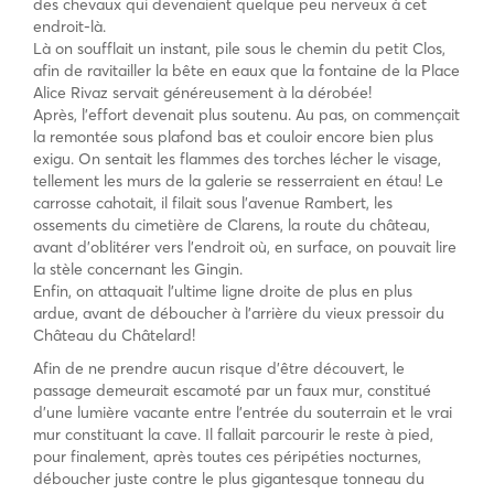
des chevaux qui devenaient quelque peu nerveux à cet
endroit-là.
Là on soufflait un instant, pile sous le chemin du petit Clos,
afin de ravitailler la bête en eaux que la fontaine de la Place
Alice Rivaz servait généreusement à la dérobée!
Après, l’effort devenait plus soutenu. Au pas, on commençait
la remontée sous plafond bas et couloir encore bien plus
exigu. On sentait les flammes des torches lécher le visage,
tellement les murs de la galerie se resserraient en étau! Le
carrosse cahotait, il filait sous l’avenue Rambert, les
ossements du cimetière de Clarens, la route du château,
avant d’oblitérer vers l’endroit où, en surface, on pouvait lire
la stèle concernant les Gingin.
Enfin, on attaquait l’ultime ligne droite de plus en plus
ardue, avant de déboucher à l’arrière du vieux pressoir du
Château du Châtelard!
Afin de ne prendre aucun risque d’être découvert, le
passage demeurait escamoté par un faux mur, constitué
d’une lumière vacante entre l’entrée du souterrain et le vrai
mur constituant la cave. Il fallait parcourir le reste à pied,
pour finalement, après toutes ces péripéties nocturnes,
déboucher juste contre le plus gigantesque tonneau du