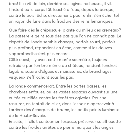
bras! Il la vit de loin, derrière ses ogives rocheuses, il vit
l’instant où le corps fût fauché à l’eau, depuis la barque,
contre le bois rêche, directement, pour enfin s’émécher tel
un rayon de lune dans la froidure des reins lémaniques.
Que faire dès le crépuscule, planté au milieu des créneaux?
La passerelle geint sous des pas que l’on ne connaît pas. Le
clapotis de l’onde semble changer, parfois sourd, parfois
plus profond, répondant en écho, comme si les douves
s’approfondissaient plus encore.
Côté ouest, il y avait cette marée saumâtre, toujours
refroidie par l’ombre même du château, rendant l’endroit
lugubre, saturé d’algues et moisissures, de branchages
visqueux s’effilochant sous les pas.
La ronde commencerait. Entre les portes basses, les
chambres enfouies, ou les vastes espaces ouvrant sur une
nuitée crucifiée contre les fenêtres ogivales. Pour se
rassurer, on tentait de ciller, dans l’espoir d’apercevoir à
l’arrière des écharpes de brume, les petits points lumineux
de la Haute-Savoie.
Ensuite, il fallait contourner l’espace, préserver sa silhouette
contre les froides arrêtes de pierre marquant les angles.