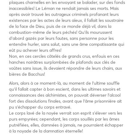
plaques charnelles en les envoyant se balader, sur des fonds
inaccessibles! Le Léman ne rendait jamais ses morts. Mais
après avoir trouvé les outrageux criminels profanant leurs
existences par les actes de leurs aïeux, il fallait les soustraire
de la face de Dieu, puis de ce monde déjà vil, dans la
combustion-même de leurs péchés! Qu’ils mourussent
d’abord gazés par leurs fautes, sans personne pour les
entendre hurler, sans salut, sans une âme compatissante qui
eût pu achever leurs affres!
Non, en ces cercles côtelés de grands crus, enfouis en ces
hanches noirâtres surplombées de plafonds aux clés de
voûtes sans issue, ils devaient répondre de leurs chairs, aux
bières de Bacchus!
Alors, alors à ce moment-là, au moment de l’ultime souffle
qu’il fallait capter à bon escient, dans les ultimes savoirs et
connaissances des alchimistes, on pouvait déverser l’alcool
fort des dissolutions finales, avant que l’âme prisonnière ait
pu s’échapper du corps entravé.
Le corps lavé de la noyée verrait son esprit s’élever vers les
purs empyrées; cependant, les corps souillés par les âmes
putréfiées, elles, damnées à jamais, ne pourraient échapper
à la noyade de la damnation éternelle!