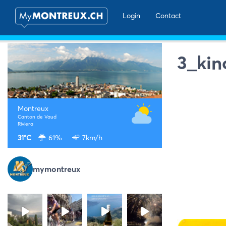
Login
Contact
3_kin
Montreux
Canton de Vaud
Riviera
31°C
61%
7km/h
mymontreux