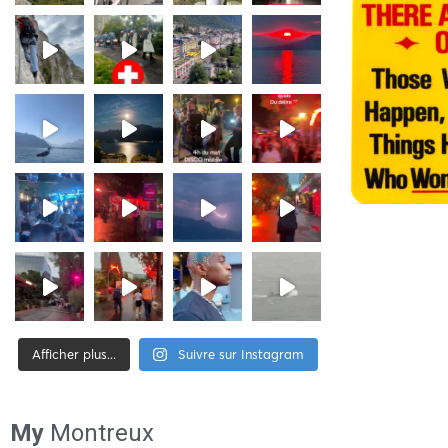
Afficher plus...
Suivre sur Instagram
[tiktok-feed id= »2″]
My
Montreux