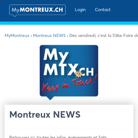
Login
Contact
MyMontreux
›
Montreux NEWS
›
Dès vendredi, c’est la 536e Foire d
Montreux NEWS
Retrouvez ici, toutes les infos, évènements et faits