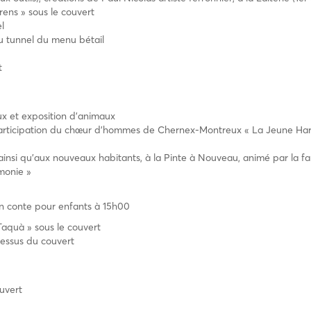
ens » sous le couvert
l
 tunnel du menu bétail
t
aux et exposition d’animaux
participation du chœur d’hommes de Chernex-Montreux « La Jeune Ha
, ainsi qu’aux nouveaux habitants, à la Pinte à Nouveau, animé par la 
monie »
’un conte pour enfants à 15h00
aquà » sous le couvert
essus du couvert
uvert