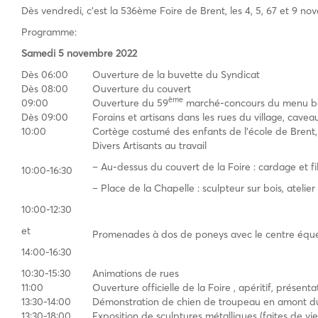
Dès vendredi, c’est la 536ème Foire de Brent, les 4, 5, 67 et 9 n
Programme:
Samedi 5 novembre 2022
Dès 06:00
Ouverture de la buvette du Syndicat
Dès 08:00
Ouverture du couvert
ème
09:00
Ouverture du 59
marché-concours du menu bé
Dès 09:00
Forains et artisans dans les rues du village, cave
10:00
Cortège costumé des enfants de l’école de Brent
Divers Artisants au travail
– Au-dessus du couvert de la Foire : cardage et fi
10:00-16:30
– Place de la Chapelle : sculpteur sur bois, atelie
10:00-12:30
et
Promenades à dos de poneys avec le centre éques
14:00-16:30
10:30-15:30
Animations de rues
11:00
Ouverture officielle de la Foire , apéritif, présent
13:30-14:00
Démonstration de chien de troupeau en amont du
13:30-18:00
Exposition de sculptures métalliques (faites de vieu