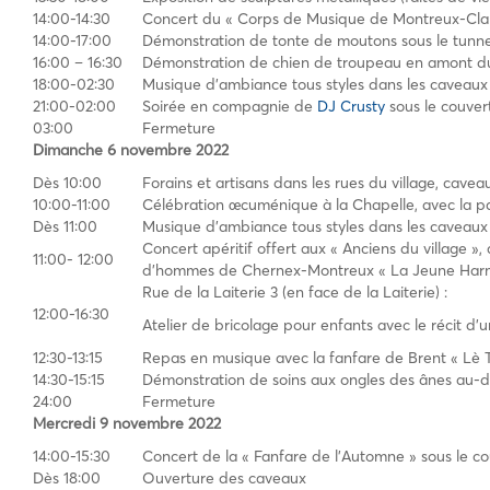
14:00-14:30
Concert du « Corps de Musique de Montreux-Clar
14:00-17:00
Démonstration de tonte de moutons sous le tunne
16:00 – 16:30
Démonstration de chien de troupeau en amont du
18:00-02:30
Musique d’ambiance tous styles dans les caveaux
21:00-02:00
Soirée en compagnie de
DJ Crusty
sous le couver
03:00
Fermeture
Dimanche 6 novembre 2022
Dès 10:00
Forains et artisans dans les rues du village, cave
10:00-11:00
Célébration œcuménique à la Chapelle, avec la 
Dès 11:00
Musique d’ambiance tous styles dans les caveaux
Concert apéritif offert aux « Anciens du village »
11:00- 12:00
d’hommes de Chernex-Montreux « La Jeune Har
Rue de la Laiterie 3 (en face de la Laiterie) :
12:00-16:30
Atelier de bricolage pour enfants avec le récit d
12:30-13:15
Repas en musique avec la fanfare de Brent « Lè T
14:30-15:15
Démonstration de soins aux ongles des ânes au-d
24:00
Fermeture
Mercredi 9 novembre 2022
14:00-15:30
Concert de la « Fanfare de l’Automne » sous le co
Dès 18:00
Ouverture des caveaux