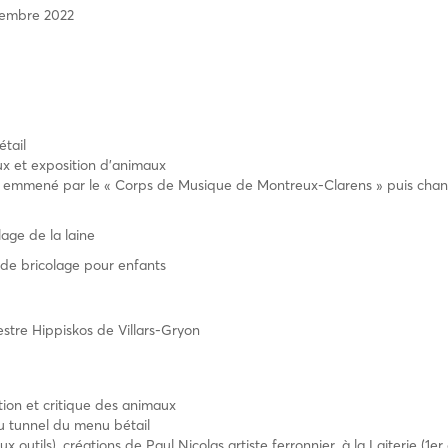
ovembre 2022
tail
aux et exposition d’animaux
, emmené par le « Corps de Musique de Montreux-Clarens » puis chan
lage de la laine
r de bricolage pour enfants
tre Hippiskos de Villars-Gryon
ation et critique des animaux
 tunnel du menu bétail
x outils), créations de Paul Nicolas artiste ferronnier, à la Laiterie (1er