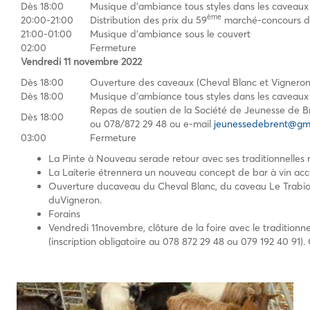
Dès 18:00
Musique d’ambiance tous styles dans les caveaux
ème
20:00-21:00
Distribution des prix du 59
marché-concours du 
21:00-01:00
Musique d’ambiance sous le couvert
02:00
Fermeture
Vendredi 11 novembre 2022
Dès 18:00
Ouverture des caveaux (Cheval Blanc et Vigneron
Dès 18:00
Musique d’ambiance tous styles dans les caveaux
Repas de soutien de la Société de Jeunesse de Bre
Dès 18:00
ou 078/872 29 48 ou e-mail
jeunessedebrent@gm
03:00
Fermeture
La Pinte à Nouveau serade retour avec ses traditionnelles r
La Laiterie étrennera un nouveau concept de bar à vin acc
Ouverture ducaveau du Cheval Blanc, du caveau Le Trabio
duVigneron.
Forains
Vendredi 11novembre, clôture de la foire avec le traditionn
(inscription obligatoire au 078 872 29 48 ou 079 192 40 91). 