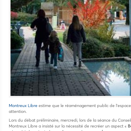
Montreux Libre
estime que le réaménagement public de l’espace
attention.
Lors du débat préliminaire, mercredi, lors de la séance du Con
Montreux Libre a insisté sur la nécessité de recréer un aspect «
B