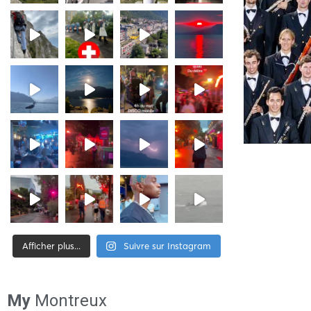
Afficher plus...
Suivre sur Instagram
[tiktok-feed id= »2″]
My
Montreux