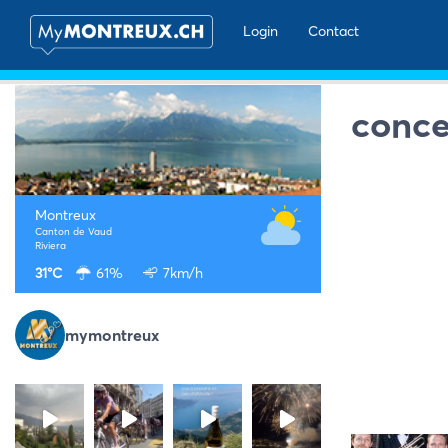
Login
Contact
conce
Montreux
Canton de Vaud
Riviera
31°C
61%
7km/h
mymontreux