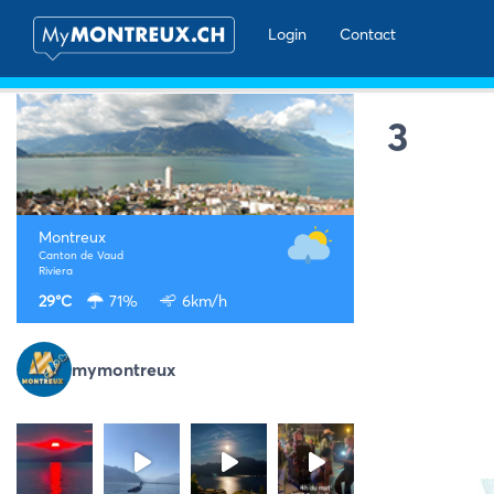
Login
Contact
3
Montreux
Canton de Vaud
Riviera
29°C
71%
6km/h
mymontreux