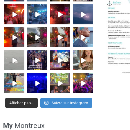
Afficher plus...
Suivre sur Instagram
[tiktok-feed id= »2″]
My
Montreux