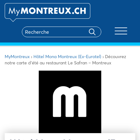
Toggle na
MyMontreux
›
Hôtel Mona Montreux (Ex-Eurotel)
›
Découvrez
notre carte d’été au restaurant Le Safran – Montreux