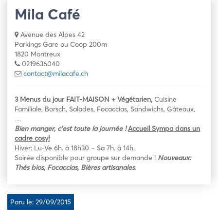
Mila Café
Avenue des Alpes 42
Parkings Gare ou Coop 200m
1820 Montreux
0219636040
contact@milacafe.ch
3 Menus du jour FAIT-MAISON + Végétarien,
Cuisine
Familiale, Borsch, Salades, Focaccias, Sandwichs, Gâteaux,
…
Bien manger, c’est toute la
journée !
Accueil Sympa dans un
cadre cosy!
Hiver: Lu-Ve 6h. à 18h30 – Sa 7h. à 14h.
Soirée disponible pour groupe sur demande !
Nouveaux:
Thés bios, Focaccias, Bières artisanales.
Paru le: 29/09/2015