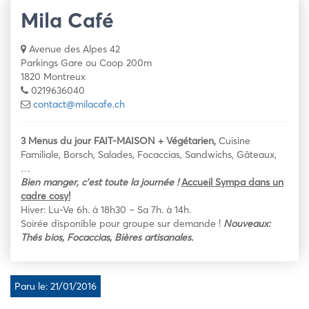
Mila Café
Avenue des Alpes 42
Parkings Gare ou Coop 200m
1820 Montreux
0219636040
contact@milacafe.ch
3 Menus du jour FAIT-MAISON + Végétarien,
Cuisine
Familiale, Borsch, Salades, Focaccias, Sandwichs, Gâteaux,
…
Bien manger, c’est toute la
journée !
Accueil Sympa dans un
cadre cosy!
Hiver: Lu-Ve 6h. à 18h30 – Sa 7h. à 14h.
Soirée disponible pour groupe sur demande !
Nouveaux:
Thés bios, Focaccias, Bières artisanales.
Paru le: 21/01/2016